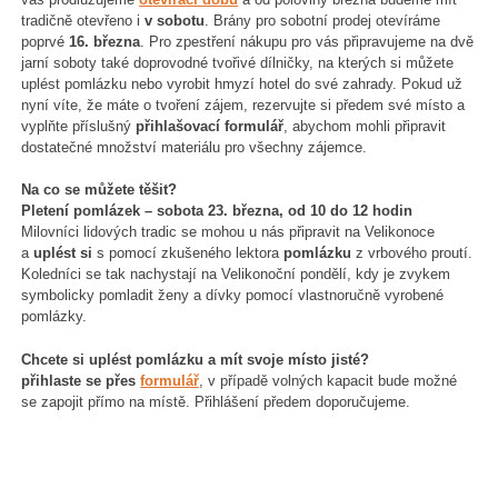
tradičně otevřeno i
v sobotu
. Brány pro sobotní prodej otevíráme
poprvé
16. března
. Pro zpestření nákupu pro vás připravujeme na dvě
jarní soboty také doprovodné tvořivé dílničky, na kterých si můžete
uplést pomlázku nebo vyrobit hmyzí hotel do své zahrady. Pokud už
nyní víte, že máte o tvoření zájem, rezervujte si předem své místo a
vyplňte příslušný
přihlašovací formulář
, abychom mohli připravit
dostatečné množství materiálu pro všechny zájemce.
Na co se můžete těšit?
Pletení pomlázek – sobota 23. března, od 10 do 12 hodin
Milovníci lidových tradic se mohou u nás připravit na Velikonoce
a
uplést si
s pomocí zkušeného lektora
pomlázku
z vrbového proutí.
Koledníci se tak nachystají na Velikonoční pondělí, kdy je zvykem
symbolicky pomladit ženy a dívky pomocí vlastnoručně vyrobené
pomlázky.
Chcete si uplést pomlázku a mít svoje místo jisté?
přihlaste se přes
formulář
, v případě volných kapacit bude možné
se zapojit přímo na místě. Přihlášení předem doporučujeme.