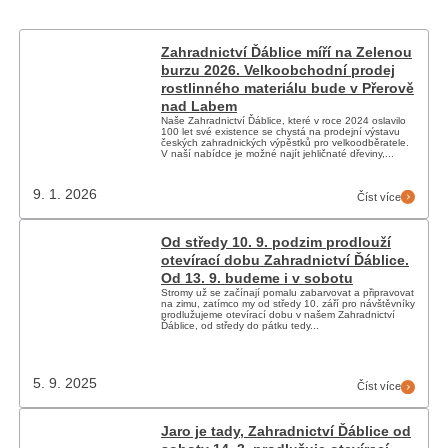
Zahradnictví Ďáblice míří na Zelenou
burzu 2026. Velkoobchodní prodej
rostlinného materiálu bude v Přerově
nad Labem
Naše Zahradnictví Ďáblice, které v roce 2024 oslavilo
100 let své existence se chystá na prodejní výstavu
českých zahradnických výpěstků pro velkoodběratele.
V naší nabídce je možné najít jehličnaté dřeviny,...
9. 1. 2026
Číst více
Od středy 10. 9. podzim prodlouží
otevírací dobu Zahradnictví Ďáblice.
Od 13. 9. budeme i v sobotu
Stromy už se začínají pomalu zabarvovat a připravovat
na zimu, zatímco my od středy 10. září pro návštěvníky
prodlužujeme otevírací dobu v našem Zahradnictví
Ďáblice, od středy do pátku tedy...
5. 9. 2025
Číst více
Jaro je tady, Zahradnictví Ďáblice od