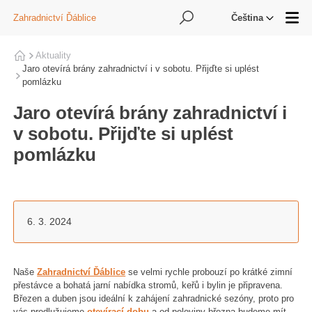
Hledání
Zahradnictví Ďáblice
Me
Čeština
Aktuality
Domů
Jaro otevírá brány zahradnictví i v sobotu. Přijďte si uplést
pomlázku
Jaro otevírá brány zahradnictví i
v sobotu. Přijďte si uplést
pomlázku
6. 3. 2024
Naše
Zahradnictví Ďáblice
se velmi rychle probouzí po krátké zimní
přestávce a bohatá jarní nabídka stromů, keřů i bylin je připravena.
Březen a duben jsou ideální k zahájení zahradnické sezóny, proto pro
vás prodlužujeme
otevírací dobu
a od poloviny března budeme mít