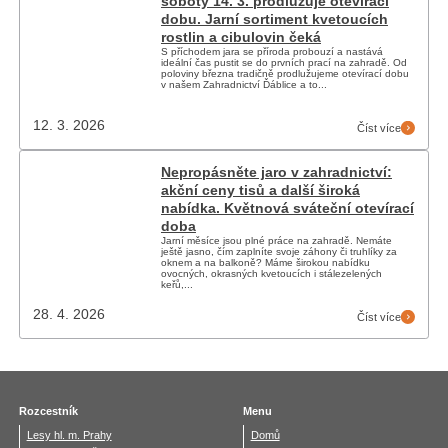
soboty 14. 3. prodlužuje otevírací
dobu. Jarní sortiment kvetoucích
rostlin a cibulovin čeká
S příchodem jara se příroda probouzí a nastává
ideální čas pustit se do prvních prací na zahradě. Od
poloviny března tradičně prodlužujeme otevírací dobu
v našem Zahradnictví Ďáblice a to...
12. 3. 2026
Číst více
Nepropásněte jaro v zahradnictví:
akční ceny tisů a další široká
nabídka. Květnová sváteční otevírací
doba
Jarní měsíce jsou plné práce na zahradě. Nemáte
ještě jasno, čím zaplníte svoje záhony či truhlíky za
oknem a na balkoně? Máme širokou nabídku
ovocných, okrasných kvetoucích i stálezelených
keřů,...
28. 4. 2026
Číst více
Rozcestník
Menu
Lesy hl. m. Prahy
Domů