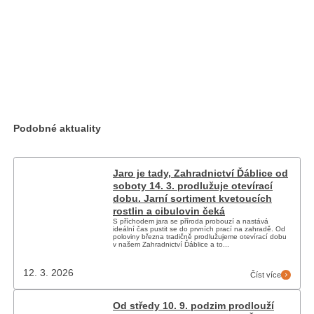
Podobné aktuality
Jaro je tady, Zahradnictví Ďáblice od
soboty 14. 3. prodlužuje otevírací
dobu. Jarní sortiment kvetoucích
rostlin a cibulovin čeká
S příchodem jara se příroda probouzí a nastává
ideální čas pustit se do prvních prací na zahradě. Od
poloviny března tradičně prodlužujeme otevírací dobu
v našem Zahradnictví Ďáblice a to...
12. 3. 2026
Číst více
Od středy 10. 9. podzim prodlouží