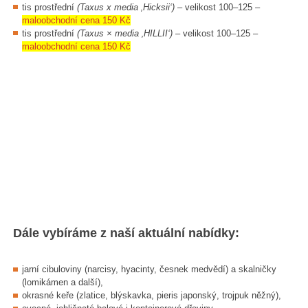
tis prostřední
(Taxus x media ‚Hicksii‘)
– velikost 100–125 –
maloobchodní cena 150 Kč
tis prostřední
(Taxus × media ‚HILLII‘)
– velikost 100–125 –
maloobchodní cena 150 Kč
Dále vybíráme z naší aktuální nabídky:
jarní cibuloviny (narcisy, hyacinty, česnek medvědí) a skalničky
(lomikámen a další),
okrasné keře (zlatice, blýskavka, pieris japonský, trojpuk něžný),