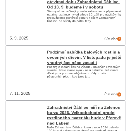
otevírací dobu Zahradnictví Ďáblice.
Od 13. 9. budeme i v sobotu
Stromy už se začínají pomalu zabarvovat a připravovat
na zimu, zatímco my od středy 10. září pro návštěvníky
prodlužujeme otevírací dobu v našem Zahradnictví
Ďáblice, od středy do pátku tedy...
5. 9. 2025
Číst více
Podzimní nabídka balových rostlin a
ovocných dřevin. V listopadu je ještě
vhodný čas něco zasadit
Podzim je ideální čas na výsadbu balových i ovocných
stromků, které máme nyní v naší nabídce. Jehličnaté
dřeviny na podzim dobýváme z půdy z našich
pěstebních ploch, kde jsme je...
7. 11. 2025
Číst více
Zahradnictví Ďáblice míří na Zelenou
burzu 2026. Velkoobchodní prodej
rostlinného materiálu bude v Přerově
nad Labem
Naše Zahradnictví Ďáblice, které v roce 2024 oslavilo
100 let své existence se chystá na prodejní výstavu