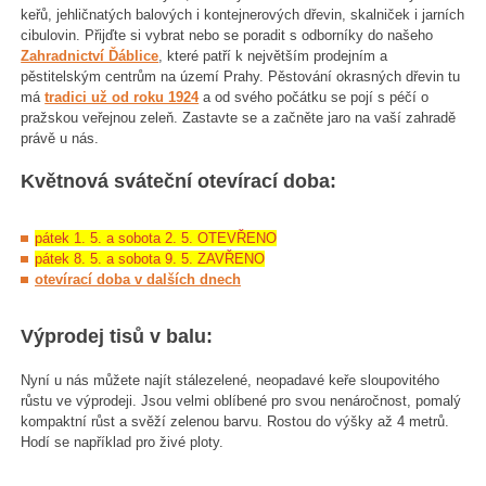
keřů, jehličnatých balových i kontejnerových dřevin, skalniček i jarních
cibulovin. Přijďte si vybrat nebo se poradit s odborníky do našeho
Zahradnictví Ďáblice
, které patří k největším prodejním a
pěstitelským centrům na území Prahy. Pěstování okrasných dřevin tu
má
tradici už od roku 1924
a od svého počátku se pojí s péčí o
pražskou veřejnou zeleň. Zastavte se a začněte jaro na vaší zahradě
právě u nás.
Květnová sváteční otevírací doba:
pátek 1. 5. a sobota 2. 5. OTEVŘENO
pátek 8. 5. a sobota 9. 5. ZAVŘENO
otevírací doba v dalších dnech
Výprodej tisů v balu:
Nyní u nás můžete najít stálezelené, neopadavé keře sloupovitého
růstu ve výprodeji. Jsou velmi oblíbené pro svou nenáročnost, pomalý
kompaktní růst a svěží zelenou barvu. Rostou do výšky až 4 metrů.
Hodí se například pro živé ploty.