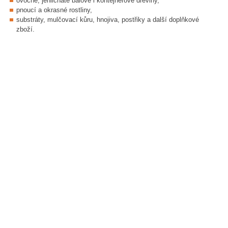
ovocné, jehličnaté balové i kontejnerové dřeviny,
pnoucí a okrasné rostliny,
substráty, mulčovací kůru, hnojiva, postřiky a další doplňkové
zboží.