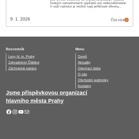
českých zahradnických výpěstků pro velkoodběratele.
V naší nabídce je možné najít jehličnaté dřeviny,...
9. 1. 2026
Číst více
Rozcestník
Menu
Lesy hl. m. Prahy
Domů
Zahradnictví Ďáblice
Aktuality
Záchranná stanice
Otevírací doba
O nás
Obchodní podmínky
Kontakty
Jsme příspěvkovou organizací
hlavního města Prahy