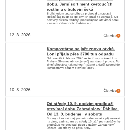
dobu. Jarní sortiment kvetoucích
rostlin a cibulovin čeká
S příchodem jara se příroda probouzí a nastává
ideální čas pustit se do prvních prací na zahradě. Od
poloviny března tradičně prodlužujeme otevírací dobu
v našem Zahradnictví Ďáblice a to...
12. 3. 2026
Číst více
Kompostárna na jaře znovu otvírá.
Loni přijala přes 3700 tun odpadu
Od pondělí 9. března 2026 naše Kompostárna hl. m.
Prahy – Slivenec obnovuje svůj standardní provoz. Po
zimní přestávce tak mohou Pražané a další zájemci do
kompostárny během otevírací doby...
10. 3. 2026
Číst více
Od středy 10. 9. podzim prodlouží
otevírací dobu Zahradnictví Ďáblice.
Od 13. 9. budeme i v sobotu
Stromy už se začínají pomalu zabarvovat a připravovat
na zimu, zatímco my od středy 10. září pro návštěvníky
prodlužujeme otevírací dobu v našem Zahradnictví
Ďáblice, od středy do pátku tedy...