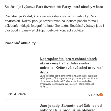
Součástí je i výstava
Park čtvrtstoletí: Parky, které obstály v čase
.
Představuje
22 děl
, která se zúčastnila soutěžní přehlídky Park
čtvrtstoletí. Každý park je prezentován na jednom panelu formou
základních údajů, fotografií a krátkého textu. Součástí výstavy jsou i
dva úvodní panely přibližující celkový koncept soutěže.
Podobné aktuality
Nepropásněte jaro v zahradnictví:
akční ceny tisů a další široká
nabídka. Květnová sváteční otevírací
doba
Jarní měsíce jsou plné práce na zahradě. Nemáte
ještě jasno, čím zaplníte svoje záhony či truhlíky za
oknem a na balkoně? Máme širokou nabídku
ovocných, okrasných kvetoucích i stálezelených
keřů,...
28. 4. 2026
Číst více
Jaro je tady, Zahradnictví Ďáblice od
soboty 14. 3. prodlužuje otevírací