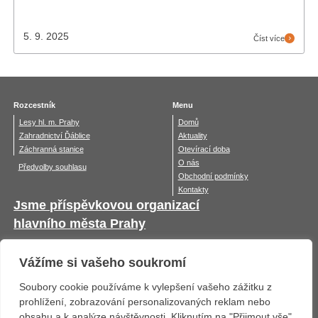
5. 9. 2025
Číst více
Rozcestník
Menu
Lesy hl. m. Prahy
Domů
Zahradnictví Ďáblice
Aktuality
Záchranná stanice
Otevírací doba
O nás
Předvolby souhlasu
Obchodní podmínky
Kontakty
Jsme příspěvkovou organizací
hlavního města Prahy
Vážíme si vašeho soukromí
Soubory cookie používáme k vylepšení vašeho zážitku z
prohlížení, zobrazování personalizovaných reklam nebo
obsahu a k analýze návštěvnosti. Kliknutím na "Přijmout vše"