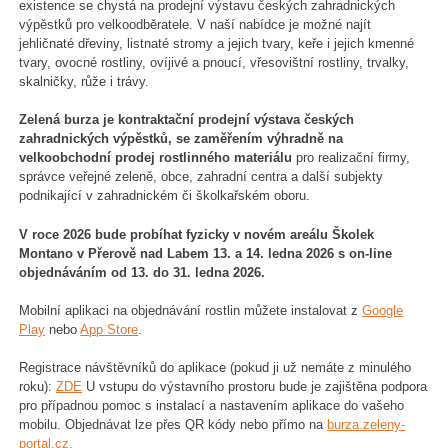
existence se chystá na prodejní výstavu českých zahradnických
výpěstků pro velkoodběratele. V naší nabídce je možné najít
jehličnaté dřeviny, listnaté stromy a jejich tvary, keře i jejich kmenné
tvary, ovocné rostliny, ovíjivé a pnoucí, vřesovištní rostliny, trvalky,
skalničky, růže i trávy.
Zelená burza je kontraktační prodejní výstava českých
zahradnických výpěstků, se zaměřením výhradně na
velkoobchodní prodej rostlinného materiálu
pro realizační firmy,
správce veřejné zeleně, obce, zahradní centra a další subjekty
podnikající v zahradnickém či školkařském oboru.
V roce 2026 bude probíhat fyzicky v novém areálu Školek
Montano v Přerově nad Labem 13. a 14. ledna 2026 s on-line
objednáváním od 13. do 31. ledna 2026.
Mobilní aplikaci na objednávání rostlin můžete instalovat z
Google
Play
nebo
App Store
.
Registrace návštěvníků do aplikace (pokud ji už nemáte z minulého
roku):
ZDE
U vstupu do výstavního prostoru bude je zajištěna podpora
pro případnou pomoc s instalací a nastavením aplikace do vašeho
mobilu. Objednávat lze přes QR kódy nebo přímo na
burza.zeleny-
portal.cz.